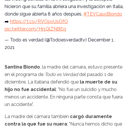
hicieron que su familia abriera una investigación en Italia,
donde sigue abierta 8 años después.
#TEVCasoBiondo
➡️
https://t.co/RVOpvUsOfO
pic.twitter.com/Hr1QlZNBEq
— Todo es verdad (@Todoesverdadtv)
December 1,
2021
Santina Biondo
, la madre del cámara, estuvo presente
en el programa de
Todo es Verdad
del pasado 1 de
diciembre. La italiana defendió que
la muerte de su
hijo no fue accidental
: "No fue un suicidio y mucho
menos un accidente. En ninguna parte consta que fuera
un accidente".
La madre del cámara también
cargó duramente
contra la que fue su nuera
: "Nunca hemos dicho que