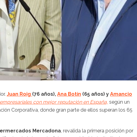
or.
Juan Roig
(76 años),
Ana Botín
(65 años) y
Amancio
 empresariales con mejor reputación en España,
según un
ción Corporativa, donde gran parte de ellos superan los 65
supermercados Mercadona
, revalida la primera posición por