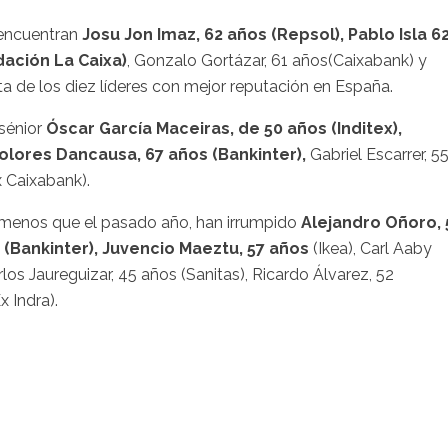
e encuentran
Josu Jon Imaz, 62 años (Repsol), Pablo Isla 6
dación La Caixa)
, Gonzalo Gortázar, 61 años(Caixabank) y
sta de los diez líderes con mejor reputación en España.
sénior
Óscar García Maceiras, de 50 años (Inditex),
Dolores Dancausa, 67 años (Bankinter),
Gabriel Escarrer, 5
x Caixabank).
os menos que el pasado año, han irrumpido
Alejandro Oñoro, 
s (Bankinter), Juvencio Maeztu, 57 años
(Ikea), Carl Aaby
Carlos Jaureguizar, 45 años (Sanitas), Ricardo Álvarez, 52
 Indra).