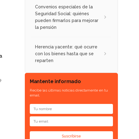
Convenios especiales de la
Seguridad Social: quiénes
pueden firmarlos para mejorar
la pensión
Herencia yacente: qué ocurre
con los bienes hasta que se
a
reparten
e
Mantente informado
Recibe las últimas noticias directamente en tu
email.
o
Suscribirse