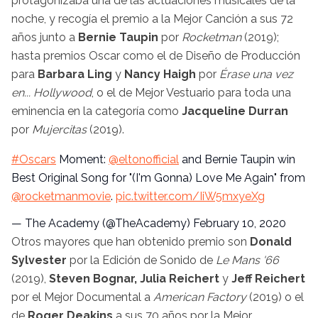
protagonizaba una de las actuaciones musicales de la
noche, y recogía el premio a la Mejor Canción a sus 72
años junto a
Bernie Taupin
por
Rocketman
(2019);
hasta premios Oscar como el de Diseño de Producción
para
Barbara Ling
y
Nancy Haigh
por
Érase una vez
en... Hollywood
, o el de Mejor Vestuario para toda una
eminencia en la categoría como
Jacqueline Durran
por
Mujercitas
(2019).
#Oscars
Moment:
@eltonofficial
and Bernie Taupin win
Best Original Song for "(I'm Gonna) Love Me Again" from
@rocketmanmovie
.
pic.twitter.com/IiW5mxyeXg
— The Academy (@TheAcademy)
February 10, 2020
Otros mayores que han obtenido premio son
Donald
Sylvester
por la Edición de Sonido de
Le Mans '66
(2019),
Steven Bognar, Julia Reichert
y
Jeff Reichert
por el Mejor Documental a
American Factory
(2019) o el
de
Roger Deakins
a sus 70 años por la Mejor