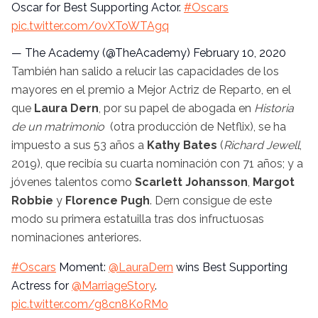
Oscar for Best Supporting Actor.
#Oscars
pic.twitter.com/0vXToWTAgq
— The Academy (@TheAcademy)
February 10, 2020
También han salido a relucir las capacidades de los
mayores en el premio a Mejor Actriz de Reparto, en el
que
Laura Dern
, por su papel de abogada en
Historia
de un matrimonio
(otra producción de Netflix), se ha
impuesto a sus 53 años a
Kathy Bates
(
Richard Jewell
,
2019), que recibía su cuarta nominación con 71 años; y a
jóvenes talentos como
Scarlett Johansson
,
Margot
Robbie
y
Florence Pugh
. Dern consigue de este
modo su primera estatuilla tras dos infructuosas
nominaciones anteriores.
#Oscars
Moment:
@LauraDern
wins Best Supporting
Actress for
@MarriageStory
.
pic.twitter.com/g8cn8KoRMo