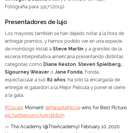
Fotografía para
1917
(2019).
Presentadores de lujo
Los mayores también se han dejado notar a la hora de
entregar premios, y hemos podido ver en una especie
de monólogo inicial a
Steve Martin
y a grandes de la
escena interpretativa americana presentando distintas
categorías como
Diane Keaton
,
Steven Spielberg,
Sigourney Weaver
o
Jane Fonda
. Fonda,
espectacular a sus
82 años
, ha sido la encargada de
entregar el galardón a la Mejor Película y poner el cierre
a la gala.
#Oscars
Moment:
@ParasiteMovie
wins for Best Picture.
pic.twitter.com/AokyBdIzl5
— The Academy (@TheAcademy)
February 10, 2020