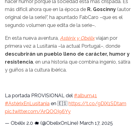
hacer humor porque la sociedad está más crispada. Es
más difícil ahora que en la época de
R. Goscinny
(autor
original de la serie)", ha apuntado FabCaro –que es el
segundo volumen que edita de la serie–.
En esta nueva aventura,
Astérix y Obélix
viajan por
primera vez a Lusitania –la actual Portugal–, donde
descubrirán un pueblo lleno de carácter, humor y
resistencia
, en una historia que combina ingenio, sátira
y guiños a la cultura ibérica.
La portada PROVISIONAL del
#album41
#AstérixEnLusitania
en 🇪🇸
https://t.co/gDiX1SDtam
pic.twitter.com/ArQOOI96Yy
— Obélix 2.0 🐗 (@ObelixOnLine)
March 17, 2025