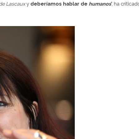
de Lascaux
y
deberíamos hablar de
humanos
", ha criticad