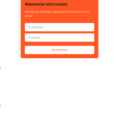
Mantente informado
Recibe las últimas noticias directamente en tu
email.
Suscribirse
s
.
l