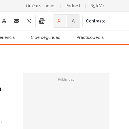
Quiénes somos
|
Podcast
|
65TeVe
|
A
A-
Contraste
eriencia
Ciberseguridad
Practicopedia
o
'