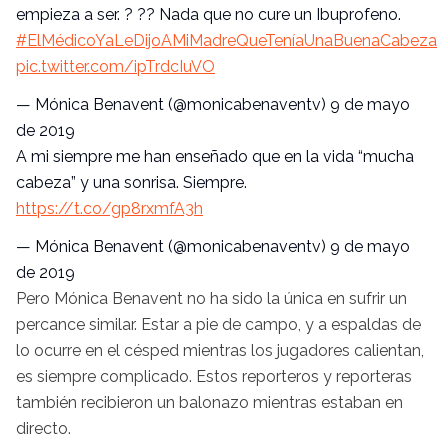
empieza a ser. ? ?? Nada que no cure un Ibuprofeno.
#ElMédicoYaLeDijoAMiMadreQueTeníaUnaBuenaCabeza
pic.twitter.com/ipTrdcIuVO
— Mónica Benavent (@monicabenaventv)
9 de mayo
de 2019
A mi siempre me han enseñado que en la vida “mucha
cabeza” y una sonrisa. Siempre.
https://t.co/gp8rxmfA3h
— Mónica Benavent (@monicabenaventv)
9 de mayo
de 2019
Pero Mónica Benavent no ha sido la única en sufrir un
percance similar. Estar a pie de campo, y a espaldas de
lo ocurre en el césped mientras los jugadores calientan,
es siempre complicado. Estos reporteros y reporteras
también recibieron un balonazo mientras estaban en
directo.