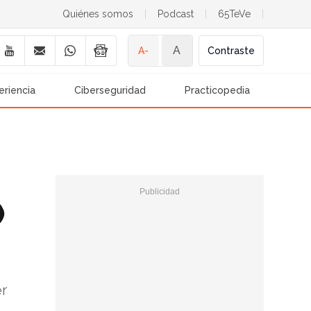
Quiénes somos
|
Podcast
|
65TeVe
|
A
A-
Contraste
eriencia
Ciberseguridad
Practicopedia
)
er