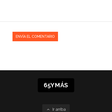
65YMÁS
Ir arriba