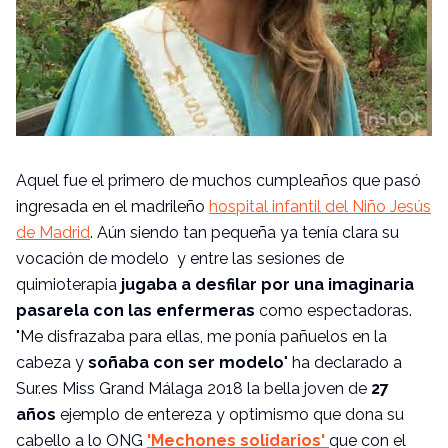
Aquel fue el primero de muchos cumpleaños que pasó
ingresada en el madrileño
hospital infantil del Niño Jesús
de Madrid
. Aún siendo tan pequeña ya tenía clara su
vocación de modelo y entre las sesiones de
quimioterapia
jugaba a desfilar por una imaginaria
pasarela con las enfermeras
como espectadoras.
"Me disfrazaba para ellas, me ponía pañuelos en la
cabeza y
soñaba con ser modelo
" ha declarado a
Sur.es Miss Grand Málaga 2018 la bella joven de
27
años
ejemplo de entereza y optimismo que dona su
cabello a lo ONG
'Mechones solidarios'
que con el