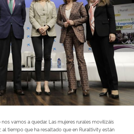
 nos vamos a quedar. Las mujeres rurales movilizáis
 al tiempo que ha resaltado que en Ruraltivity están