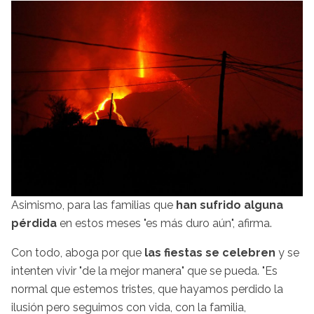
Asimismo, para las familias que
han sufrido alguna
pérdida
en estos meses "es más duro aún", afirma.
Con todo, aboga por que
las fiestas se celebren
y se
intenten vivir "de la mejor manera" que se pueda. "Es
normal que estemos tristes, que hayamos perdido la
ilusión pero seguimos con vida, con la familia,