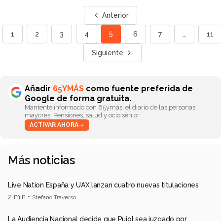
Anterior
5
1
2
3
4
6
7
…
11
Siguiente
Añadir
65YMÁS
como fuente preferida de
Google de forma gratuita.
Mantente informado con 65ymás, el diario de las personas
mayores. Pensiones, salud y ocio sénior.
ACTIVAR AHORA
Más noticias
Live Nation España y UAX lanzan cuatro nuevas titulaciones
2 min •
Stefano Traverso
La Audiencia Nacional decide que Pujol sea juzgado por