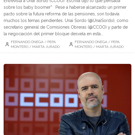
Entrevista a Unai Sordo (CCOO):"Escrivá dijo lo que pensaba
sobre los baby boomer" Pese a haberse alcanzado un primer
pacto sobre la futura reforma de las pensiones, son todavía
muchos los temas pendientes. Unai Sordo (@UnaiSordo), como
secretario general de Comisiones Obreras (@CCOO) y parte de
la negociación del primer bloque desvela en esta...
FERNANDO ÓNEGA / PEPA
FERNANDO ÓNEGA / PEPA
MONTERO / MARTA JURADO
MONTERO / MARTA JURADO