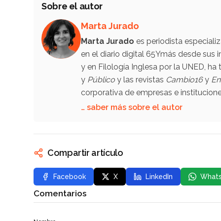
Sobre el autor
Marta Jurado
Marta Jurado
es periodista especial
en el diario digital 65Ymás desde sus i
y en Filología Inglesa por la UNED, h
y
Público
y las revistas
Cambio16
y
En
corporativa de empresas e institucio
… saber más sobre el autor
Compartir artículo
Facebook
X
LinkedIn
What
Comentarios