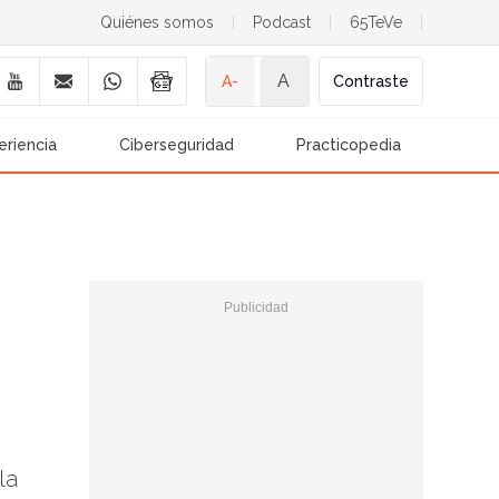
Quiénes somos
|
Podcast
|
65TeVe
|
A
A-
Contraste
eriencia
Ciberseguridad
Practicopedia
la