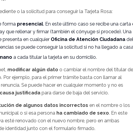
diente o la solicitud para conseguir la Tarjeta Rosa:
e forma
presencial
. En este último caso se recibe una carta
hay que rellenar y firmar (también el cónyuge si procede). Una
se presenta en cualquier
Oficina de Atención Ciudadana
de
cias se puede conseguir la solicitud si no ha llegado a cas
 mano
a cada titular
la tarjeta en su domicilio.
et,
modificar algún dato
o cambiar el nombre del titular de
Por ejemplo, para el primer trámite basta con llamar al
cha renuncia. Se puede hacer en cualquier momento y no es
causa justificada
para darse de baja del servicio.
tución de algunos datos incorrectos
en el nombre o los
 municipal o si esa persona
ha cambiado de sexo
. En este
ya esté renovado con el nuevo nombre, pero en ambas
e identidad junto con el formulario firmado.