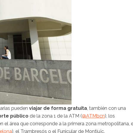
ciarias pueden
viajar de forma gratuita
, también con una
orte público
de la zona 1 de la ATM (
@ATMbcn
), los
en el área que corresponde a la primera zona metropolitana, e
elona
), el Trambresós o el Funicular de Montjuïc.