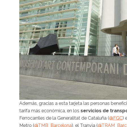
Además, gracias a esta tarjeta las personas benefi
tarifa más económica, en los
servicios de transp
Ferrocarriles de la Generalitat de Cataluña (
@FGC
) 
Metro (
@TMB_Barcelona
), el Tranvía (
@TRAM_Barc