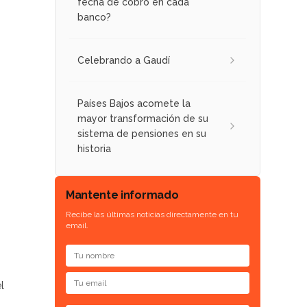
fecha de cobro en cada
banco?
Celebrando a Gaudí
Países Bajos acomete la
mayor transformación de su
sistema de pensiones en su
historia
Mantente informado
Recibe las últimas noticias directamente en tu
email.
l