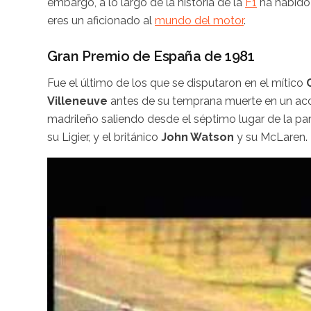
embargo, a lo largo de la historia de la
F1
ha habido
eres un aficionado al
mundo del motor
.
Gran Premio de España de 1981
Fue el último de los que se disputaron en el mítico
Villeneuve
antes de su temprana muerte en un accid
madrileño saliendo desde el séptimo lugar de la par
su Ligier, y el británico
John Watson
y su McLaren.