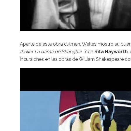
Aparte de esta obra culmen, Welles mostró su buen 
thriller
La dama de Shanghai
–con
Rita Hayworth
,
incursiones en las obras de William Shakespeare 