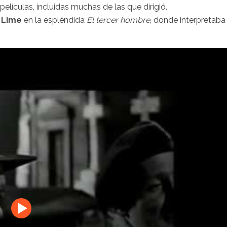
elículas, incluidas muchas de las que dirigió.
 Lime
en la espléndida
El tercer hombre
, donde interpretaba