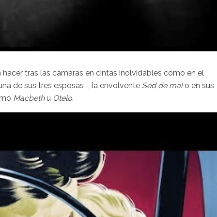
hacer tras las cámaras en cintas inolvidables como en el
 una de sus tres esposas–, la envolvente
Sed de mal
o en sus
como
Macbeth
u
Otelo
.