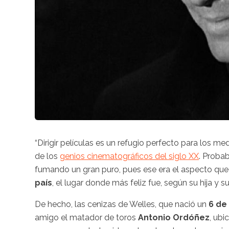
“Dirigir películas es un refugio perfecto para los me
de los
genios cinematográficos del siglo XX
. Proba
fumando un gran puro, pues ese era el aspecto que 
país
, el lugar donde más feliz fue, según su hija y s
De hecho, las cenizas de Welles, que nació un
6 de
amigo el matador de toros
Antonio Ordóñez
, ubi