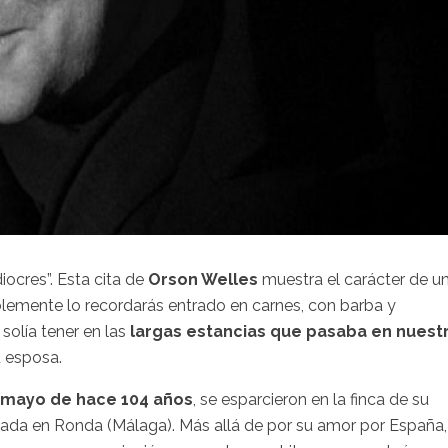
diocres”. Esta cita de
Orson Welles
muestra el carácter de u
blemente lo recordarás entrado en carnes, con barba y
solía tener en las
largas estancias que pasaba en nuest
u esposa.
 mayo de hace 104 años
, se esparcieron en la finca de su
cada en Ronda (Málaga). Más allá de por su amor por España,