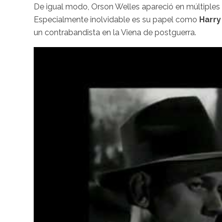
De igual modo, Orson Welles apareció en múltiples p
Especialmente inolvidable es su papel como
Harry
un contrabandista en la Viena de postguerra.