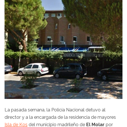
La pasada semana, la Policía Nacional detuvo al
director y a la encargada de la residencia de mayores
Isla de Kos
del municipio madrileño de
El Molar
por