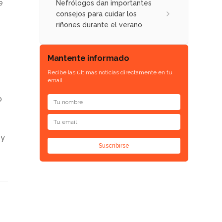
e
Nefrólogos dan importantes
consejos para cuidar los
riñones durante el verano
Mantente informado
Recibe las últimas noticias directamente en tu
email.
o
 y
Suscribirse