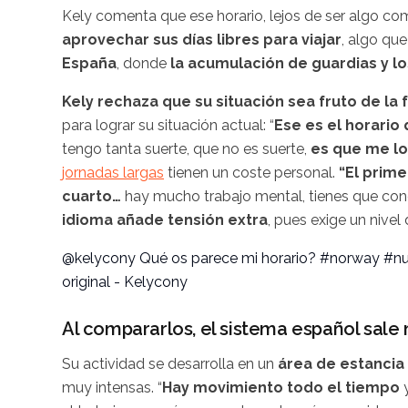
Kely comenta que ese horario, lejos de ser algo comú
aprovechar sus días libres para viajar
, algo qu
España
, donde
la acumulación de guardias y l
Kely rechaza que su situación sea fruto de la 
para lograr su situación actual: “
Ese es el horario
tengo tanta suerte, que no es suerte,
es que me lo
jornadas largas
tienen un coste personal.
“El prime
cuarto…
hay mucho trabajo mental, tienes que co
idioma añade tensión extra
, pues exige un nive
@kelycony
Qué os parece mi horario?
#norway
#nu
original - Kelycony
Al compararlos, el sistema español sale
Su actividad se desarrolla en un
área de estancia 
muy intensas. “
Hay movimiento todo el tiempo
y