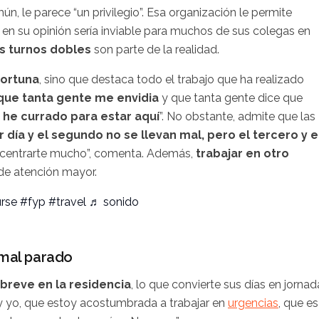
n, le parece “un privilegio”. Esa organización le permite
e en su opinión sería inviable para muchos de sus colegas en
os turnos dobles
son parte de la realidad.
fortuna
, sino que destaca todo el trabajo que ha realizado
 que tanta gente me envidia
y que tanta gente dice que
 he currado para estar aquí
”. No obstante, admite que las
r día y el segundo no se llevan mal, pero el tercero y e
ncentrarte mucho”, comenta. Además,
trabajar en otro
l de atención mayor.
rse
#fyp
#travel
♬ sonido
 mal parado
breve en la residencia
, lo que convierte sus días en jornad
 yo, que estoy acostumbrada a trabajar en
urgencias
, que es