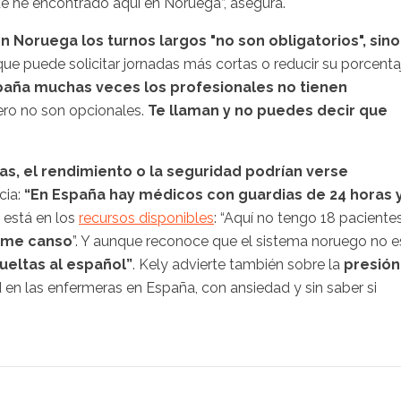
e he encontrado aquí en Noruega”, asegura.
n Noruega los turnos largos "no son obligatorios", sino
 que puede solicitar jornadas más cortas o reducir su porcenta
paña muchas veces los profesionales no tienen
pero no son opcionales.
Te llaman y no puedes decir que
ras, el rendimiento o la seguridad podrían verse
cia:
“En España hay médicos con guardias de 24 horas 
s está en los
recursos disponibles
: “Aquí no tengo 18 paciente
i me canso
”. Y aunque reconoce que el sistema noruego no e
vueltas al español”
. Kely advierte también sobre la
presión
d en las enfermeras en España, con ansiedad y sin saber si