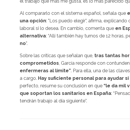
el trabajo que más me gusta, es lo más parecido qu
Al compararlo con el sistema español, señala que
e
una opción
: "Los puedo elegir”, afirma, explicando
laboral si lo desea. En cambio, comenta que
en Es
alternativa
: “Allí también hay turnos de 12 horas, 
no
”.
Sobre las críticas que señalan que,
tras tantas ho
comprometidos
, García responde con contunden
enfermeras al límite”
. Para ella, una de las clave
a cargo.
Hay suficiente personal para ayudar s
perfecto, resume su conclusión en que
“le da mil 
que soportan los sanitarios en España
: “Pensa
tendrán trabajo al día siguiente”.