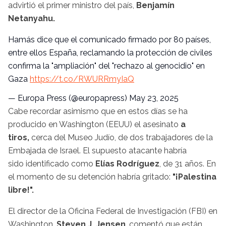
advirtió el primer ministro del país,
Benjamín
Netanyahu.
Hamás dice que el comunicado firmado por 80 países,
entre ellos España, reclamando la protección de civiles
confirma la "ampliación" del "rechazo al genocidio" en
Gaza
https://t.co/RWURRmyIaQ
— Europa Press (@europapress)
May 23, 2025
Cabe recordar asimismo que en estos días se ha
producido en Washington (EEUU) el asesinato
a
tiros,
cerca del Museo Judío, de dos trabajadores de la
Embajada de Israel. El supuesto atacante habría
sido identificado como
Elías Rodríguez
, de 31 años. En
el momento de su detención habría gritado:
"¡Palestina
libre!".
El director de la Oficina Federal de Investigación (FBI) en
Washington,
Steven J. Jensen
, comentó que están