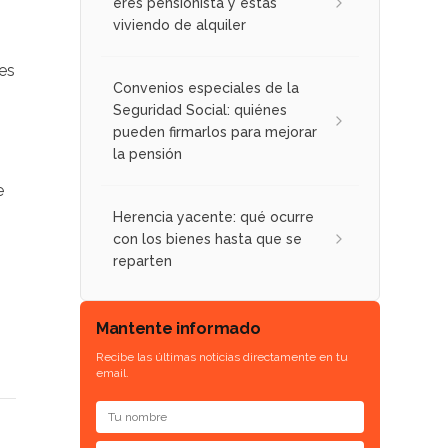
eres pensionista y estás
viviendo de alquiler
es
Convenios especiales de la
Seguridad Social: quiénes
pueden firmarlos para mejorar
la pensión
e
Herencia yacente: qué ocurre
con los bienes hasta que se
reparten
Mantente informado
Recibe las últimas noticias directamente en tu
email.