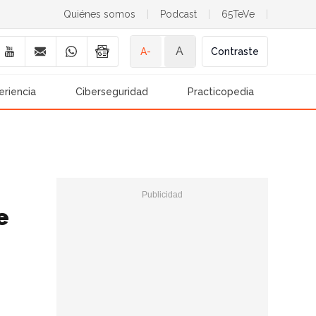
Quiénes somos
|
Podcast
|
65TeVe
|
A
A-
Contraste
eriencia
Ciberseguridad
Practicopedia
e