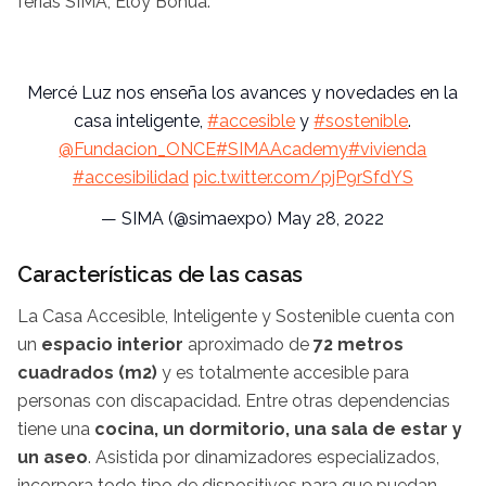
ferias SIMA, Eloy Bohúa.
Mercé Luz nos enseña los avances y novedades en la
casa inteligente,
#accesible
y
#sostenible
.
@Fundacion_ONCE
#SIMAAcademy
#vivienda
#accesibilidad
pic.twitter.com/pjP9rSfdYS
— SIMA (@simaexpo)
May 28, 2022
Características de las casas
La Casa Accesible, Inteligente y Sostenible cuenta con
un
espacio interior
aproximado de
72 metros
cuadrados (m2)
y es totalmente accesible para
personas con discapacidad. Entre otras dependencias
tiene una
cocina, un dormitorio, una sala de estar y
un aseo
. Asistida por dinamizadores especializados,
incorpora todo tipo de dispositivos para que puedan