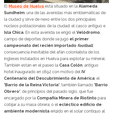
El
Museo de Huelva
está situado en la
Alameda
Sundheim
, una de las avenidas más emblemáticas de
la ciudad y sirve de nexo entre los dos principales
núcleos poblacionales de la ciudad: el casco antiguo e
Isla Chica
. En esta avenida se erigió el
Velódromo
,
campo de deportes donde se jugó
el primer
campeonato del recién importado
football
,
consecuencia inevitable del afán colonialista de los
ingleses instalados en Huelva para explotar su mineral.
También están en el paseo la
Casa Colón
, antiguo
hotel inaugurado en 1892 con motivo del
IV
Centenario del Descubrimiento de América
; el
'Barrio de la Reina Victoria'
, también llamado
'Barrio
Obrero'
, de principios del pasado siglo, que fue
encargado por la
Compañía Minera de Riotinto
para
cobijar a su masa obrera; o el
ecléctico edificio de
ambiente modernista
erigido en el solar contiguo al