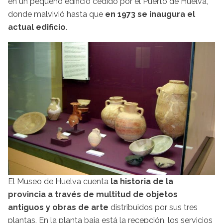
en un pequeño edificio cedido por el Puerto de Huelva,
donde malvivió hasta que
en 1973 se inaugura el
actual edificio
.
El Museo de Huelva cuenta
la historia de la
provincia a través de multitud de objetos
antiguos y obras de arte
distribuidos por sus tres
plantas. En la planta baja está la recepción, los servicios