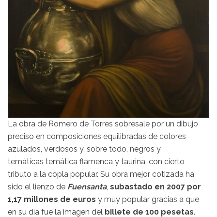
La obra de Romero de Torres sobresale por un dibujo
preciso en composiciones equilibradas de colores
azulados, verdosos y, sobre todo, negros y
temáticas temática flamenca y taurina, con cierto
tributo a la copla popular. Su obra mejor cotizada ha
sido el lienzo de
Fuensanta
,
subastado en 2007 por
1,17 millones de euros
y muy popular gracias a que
en su día fue la imagen del
billete de 100 pesetas
.