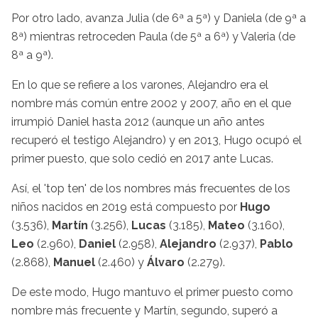
Por otro lado, avanza Julia (de 6ª a 5ª) y Daniela (de 9ª a
8ª) mientras retroceden Paula (de 5ª a 6ª) y Valeria (de
8ª a 9ª).
En lo que se refiere a los varones, Alejandro era el
nombre más común entre 2002 y 2007, año en el que
irrumpió Daniel hasta 2012 (aunque un año antes
recuperó el testigo Alejandro) y en 2013, Hugo ocupó el
primer puesto, que solo cedió en 2017 ante Lucas.
Así, el 'top ten' de los nombres más frecuentes de los
niños nacidos en 2019 está compuesto por
Hugo
(3.536),
Martín
(3.256),
Lucas
(3.185),
Mateo
(3.160),
Leo
(2.960),
Daniel
(2.958),
Alejandro
(2.937),
Pablo
(2.868),
Manuel
(2.460) y
Álvaro
(2.279).
De este modo, Hugo mantuvo el primer puesto como
nombre más frecuente y Martín, segundo, superó a