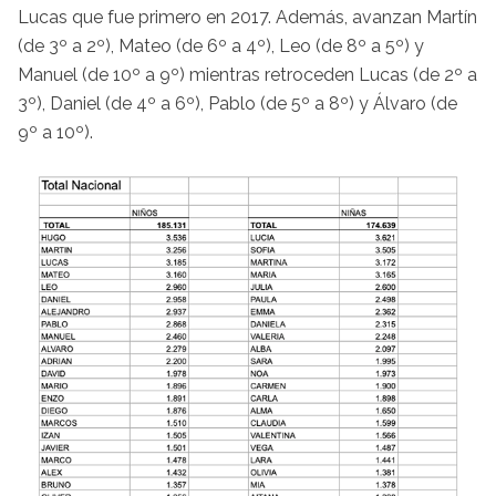
Lucas que fue primero en 2017. Además, avanzan Martín
(de 3º a 2º), Mateo (de 6º a 4º), Leo (de 8º a 5º) y
Manuel (de 10º a 9º) mientras retroceden Lucas (de 2º a
3º), Daniel (de 4º a 6º), Pablo (de 5º a 8º) y Álvaro (de
9º a 10º).