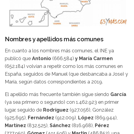
Nombres y apellidos más comunes
En cuanto a los nombres más comunes, el INE ya
publicó que
Antonio
(666.584)
y María Carmen
(652.184) volvían a repetir como los más comunes en
España, seguidos de Manuel (que desbancaba a Jose) y
María, según datos correspondientes a 2019.
El apellido más frecuente también sigue siendo
García
(ya sea primero o segundo) con 1.462.923 en primer
lugar, seguido de
Rodríguez
(927.056), González
(925.695),
Fernández
(912.009),
López
(869.944),
Martínez
(832.525),
Sánchez
(816.968),
Pérez
(777.950),
Gómez
(491.596) y
Martin
(486.852), una