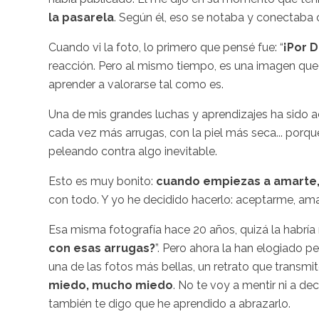
la pasarela
. Según él, eso se notaba y conectaba 
Cuando vi la foto, lo primero que pensé fue: “
¡Por D
reacción. Pero al mismo tiempo, es una imagen que 
aprender a valorarse tal como es.
Una de mis grandes luchas y aprendizajes ha sido 
cada vez más arrugas, con la piel más seca... porque
peleando contra algo inevitable.
Esto es muy bonito:
cuando empiezas a amarte,
con todo. Y yo he decidido hacerlo: aceptarme, ama
Esa misma fotografía hace 20 años, quizá la habría 
con esas arrugas?
”. Pero ahora la han elogiado
una de las fotos más bellas, un retrato que transmi
miedo, mucho miedo
. No te voy a mentir ni a d
también te digo que he aprendido a abrazarlo.