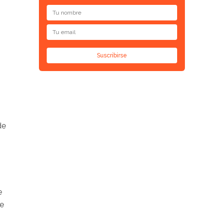
Suscribirse
de
e
e
n