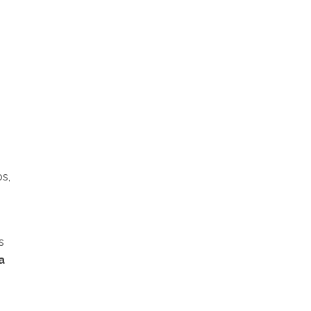
os,
s
a