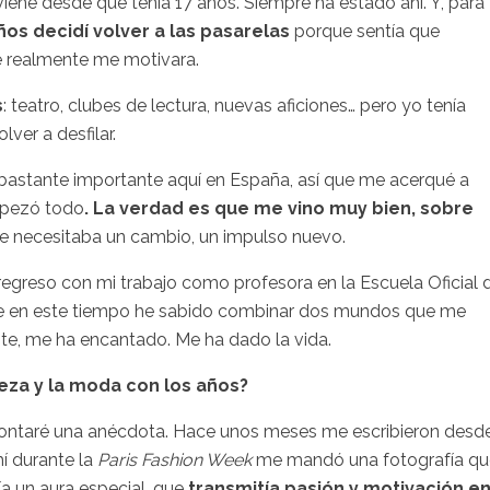
viene desde que tenía 17 años. Siempre ha estado ahí. Y, para
ños decidí volver a las pasarelas
porque sentía que
e realmente me motivara.
s
: teatro, clubes de lectura, nuevas aficiones… pero yo tenía
ver a desfilar.
bastante importante aquí en España, así que me acerqué a
mpezó todo
. La verdad es que me vino muy bien, sobre
que necesitaba un cambio, un impulso nuevo.
egreso con mi trabajo como profesora en la Escuela Oficial 
que en este tiempo he sabido combinar dos mundos que me
nte, me ha encantado. Me ha dado la vida.
eza y la moda con los años?
 contaré una anécdota. Hace unos meses me escribieron desd
mí durante la
Paris Fashion Week
me mandó una fotografía qu
a un aura especial, que
transmitía pasión y motivación e