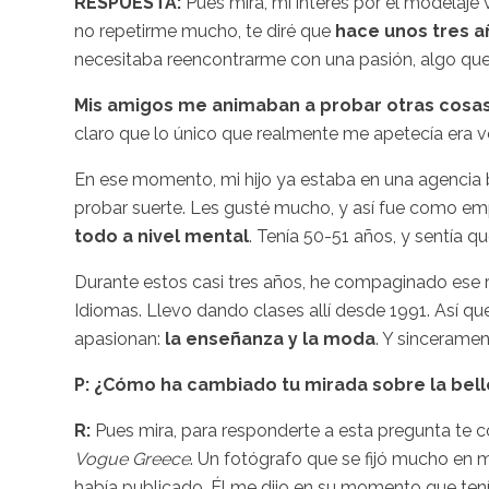
RESPUESTA:
Pues mira, mi interés por el modelaje 
no repetirme mucho, te diré que
hace unos tres a
necesitaba reencontrarme con una pasión, algo qu
Mis amigos me animaban a probar otras cosa
claro que lo único que realmente me apetecía era vol
En ese momento, mi hijo ya estaba en una agencia 
probar suerte. Les gusté mucho, y así fue como e
todo a nivel mental
. Tenía 50-51 años, y sentía 
Durante estos casi tres años, he compaginado ese r
Idiomas. Llevo dando clases allí desde 1991. Así 
apasionan:
la enseñanza y la moda
. Y sincerame
P: ¿Cómo ha cambiado tu mirada sobre la bell
R:
Pues mira, para responderte a esta pregunta te
Vogue Greece
. Un fotógrafo que se fijó mucho en 
había publicado. Él me dijo en su momento que tení