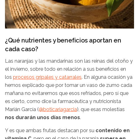
¿Qué nutrientes y beneficios aportan en
cada caso?
Las naranjas y las mandarinas son las reinas del otoño y
el invierno, sobre todo en relación a sus beneficios en
los
procesos gripales y catarrales
. En alguna ocasión ya
hemos explicado que por tomar un vaso de zumo cada
mañana no evitaremos que esos refriados, pero sí que
es cierto, como dice la farmacéutica y nutricionista
Marián García (
@boticariagarcia
), que esas molestias
nos durarán unos días menos
.
Y es que ambas frutas destacan por su
contenido en
vitamina C
, pero en el caso de la naranja
supera en