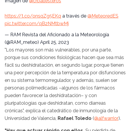
Imagen de
@crballesteros
https://t.co/onsqZg5EKq
a través de
@MeteoredES
pic.twitter.com/qB2NMtbwMj
— RAM Revista del Aficionado a la Meteorología
(@RAM_meteo)
April 25, 2023
"Los mayores son más vulnerables, por una parte,
porque sus condiciones fisiológicas hacen que sea más
fácil su deshidratación, en segundo lugar, porque tienen
una peor percepción de la temperatura por disfunciones
en su sistema termorregulador, y además, suelen ser
personas polimedicadas –algunos de los fármacos
pueden favorecer la deshidratación– y con
pluripatologías que deshidratan, como diarreas
crónicas", explica el catedrático de inmunología de la
Universidad de Valencia,
Rafael Toledo
(
@alfwarrior
).
"Hay que actuar rápido con ellos.
Su pérdida de