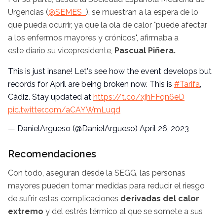
Urgencias (
@SEMES_
),
se muestran a la espera de lo
que pueda ocurrir, ya que la ola de calor "puede afectar
a los enfermos mayores y crónicos", afirmaba a
este diario su vicepresidente,
Pascual Piñera.
This is just insane! Let's see how the event develops but
records for April are being broken now. This is
#Tarifa
,
Cádiz. Stay updated at
https://t.co/xjhFFqn6eD
pic.twitter.com/aCAYWmLuqd
— DanielArgueso (@DanielArgueso)
April 26, 2023
Recomendaciones
Con todo, aseguran desde la SEGG, las personas
mayores pueden tomar medidas para reducir el riesgo
de sufrir estas complicaciones
derivadas del calor
extremo
y del estrés térmico al que se somete a sus