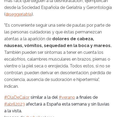
más fácil que lleguen a la deshidratación", ejemplifican
desde la Sociedad Española de Geriatría y Gerontología
(
@seggeriatria
).
"Es conveniente seguir una serie de pautas por parte de
las personas cuidadoras y que éstas permanezcan
atentas a la aparición de
dolores de cabeza,
náuseas, vómitos, sequedad en la boca y mareos.
También pueden ser síntomas a tener en cuenta los
escalofríos, calambres musculares en brazos, piernas o
vientre o la piel seca o enrojecida. Todos estos, si no se
controlan, pueden derivar en desorientación, pérdida de
conciencia, ausencia de sudoración e hipertermia",
indican.
#OlaDeCalor
similar a la del
#verano
a finales de
#abril2023
afectará a España esta semana y sin lluvias
a la vista.