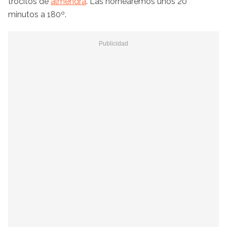
trocitos de
almendra
. Las hornearemos unos 20
minutos a 180º.