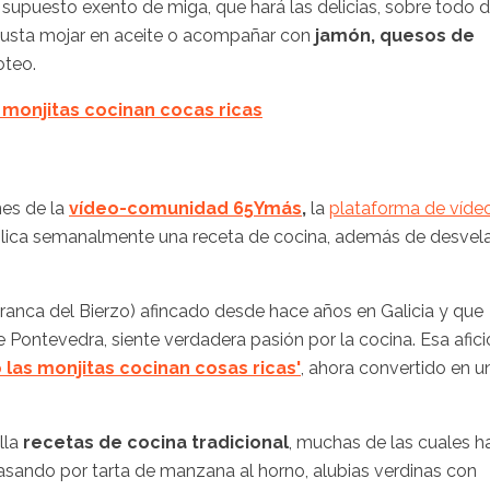
 supuesto exento de miga, que hará las delicias, sobre todo 
 gusta mojar en aceite o acompañar con
jamón, quesos de
oteo.
 monjitas cocinan cocas ricas
nes de la
vídeo-comunidad 65Ymás
,
la
plataforma de víde
lica semanalmente una receta de cocina, además de desvel
franca del Bierzo) afincado desde hace años en Galicia y que
 Pontevedra, siente verdadera pasión por la cocina. Esa afic
 las monjitas cocinan cosas ricas'
, ahora convertido en u
lla
recetas de cocina tradicional
, muchas de las cuales h
asando por tarta de manzana al horno, alubias verdinas con