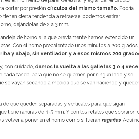
or
, es el momento de parar de estirar y agrandar el círculo.
a cortar por presión
círculos del mismo tamaño
. Podría
 tienen cierta tendencia a retraerse, podemos estirar
horno, dejándolas de 2 a 3 mm.
andeja de horno a la que previamente hemos extendido un
letas. Con el horno precalentado unos minutos a 200 grados,
riba y abajo, sin ventilador, y a esos mismos 200 grado
 y, con cuidado,
damos la vuelta a las galletas 3 o 4 vece
e cada tanda, para que no se quemen por ningún lado y se
ue se vayan secando a medida que se van haciendo y quede
a de que queden separadas y verticales para que sigan
que tiene ranuras de 4-5 mm. Y con los retales que sobraron 
is volver a poner en el horno como si fueran
regañas
. Aquí n