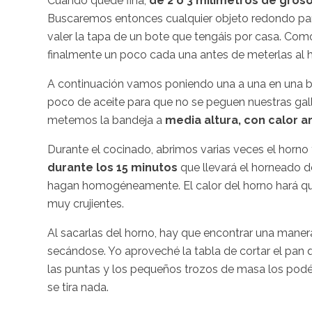
Cuando quede fina,
de 2 o 3 milímetros de gros
Buscaremos entonces cualquier objeto redondo par
valer la tapa de un bote que tengáis por casa. Como
finalmente un poco cada una antes de meterlas al 
A continuación vamos poniendo una a una en una b
poco de aceite para que no se peguen nuestras gal
metemos la bandeja a
media altura, con calor ar
Durante el cocinado, abrimos varias veces el horno
durante los 15 minutos
que llevará el horneado d
hagan homogéneamente. El calor del horno hará q
muy crujientes.
Al sacarlas del horno, hay que encontrar una maner
secándose. Yo aproveché la tabla de cortar el pan 
las puntas y los pequeños trozos de masa los podé
se tira nada.