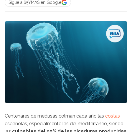
Sigue a 65YMÁS en Google
Centenares de medusas colman cada año las
costas
españolas, especialmente las del mediterráneo, siendo
las
culpables del 90% de las picaduras producidas