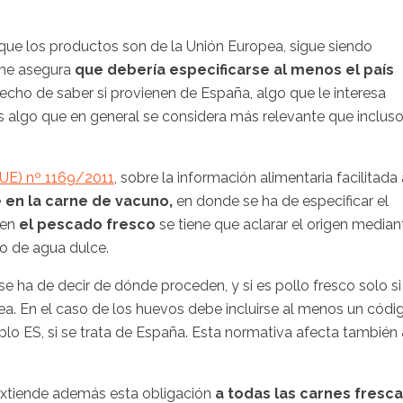
que los productos son de la Unión Europea, sigue siendo
orme asegura
que debería especificarse al menos el país
echo de saber si provienen de España, algo que le interesa
s algo que en general se considera más relevante que inclus
UE) nº 1169/2011
, sobre la información alimentaria facilitada 
 en la carne de vacuno,
en donde se ha de especificar el
 en
el pescado fresco
se tiene que aclarar el origen median
 o de agua dulce.
se ha de decir de dónde proceden, y si es pollo fresco solo si
ea. En el caso de los huevos debe incluirse al menos un códi
plo ES, si se trata de España. Esta normativa afecta también
extiende además esta obligación
a todas las carnes fresc