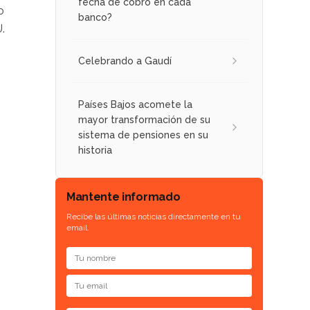
fecha de cobro en cada
o
banco?
.
Celebrando a Gaudí
Países Bajos acomete la
mayor transformación de su
sistema de pensiones en su
historia
Mantente informado
Recibe las últimas noticias directamente en tu
email.