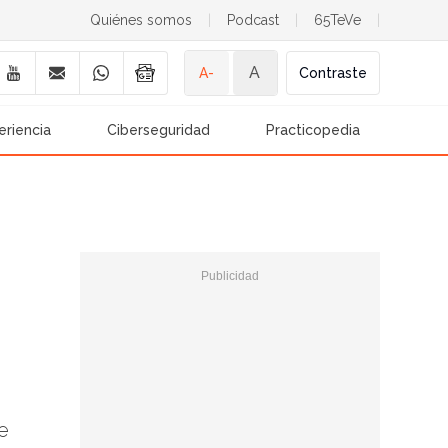
Quiénes somos
|
Podcast
|
65TeVe
|
A
A-
Contraste
eriencia
Ciberseguridad
Practicopedia
e