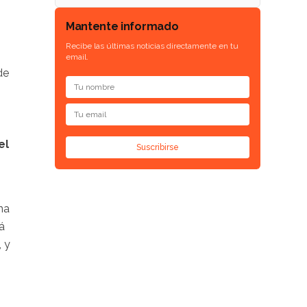
Mantente informado
Recibe las últimas noticias directamente en tu
email.
de
el
Suscribirse
na
á
, y