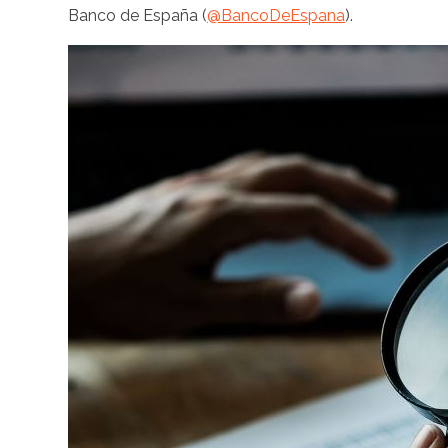
Banco de España (
@BancoDeEspana
).