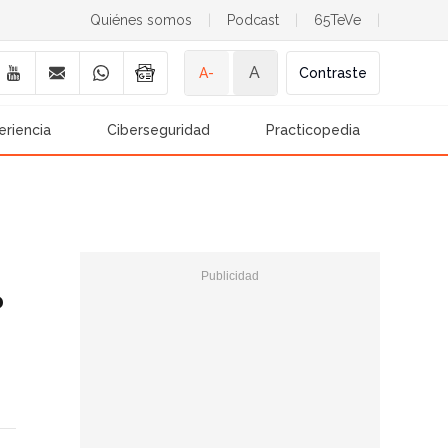
Quiénes somos
|
Podcast
|
65TeVe
|
A
A-
Contraste
eriencia
Ciberseguridad
Practicopedia
?