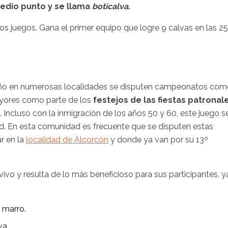
edio punto y se llama
boticalva
.
ios juegos. Gana el
primer equipo que logre 9 calvas en las 25
 año en numerosas localidades se disputen campeonatos co
mayores como parte de los
festejos de las fiestas patronal
ncluso con la inmigración de los años 50 y 60, este juego s
id. En esta comunidad es frecuente que se disputen estas
r en la
localidad de Alcorcón
y donde ya van por su 13º
vo y resulta de lo más beneficioso para sus participantes, y
l marro.
va.