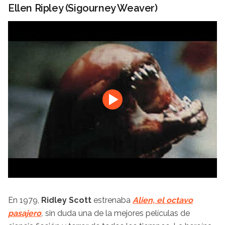
Ellen Ripley (Sigourney Weaver)
En 1979,
Ridley Scott
estrenaba
Alien, el octavo
pasajero
,
sin duda una de la mejores películas de