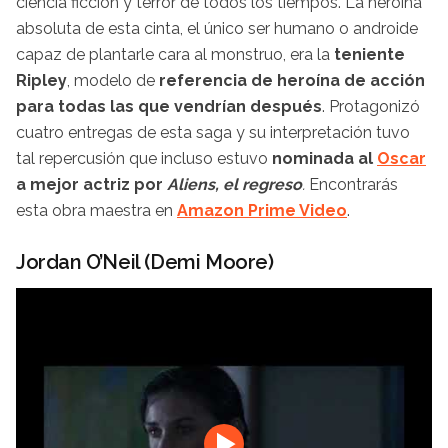
ciencia ficción y terror de todos los tiempos. La heroína
absoluta de esta cinta, el único ser humano o androide
capaz de plantarle cara al monstruo, era la
teniente
Ripley
, modelo de
referencia de heroína de acción
para todas las que vendrían después
. Protagonizó
cuatro entregas de esta saga y su interpretación tuvo
tal repercusión que incluso estuvo
nominada al
Oscar
a mejor actriz por
Aliens, el regreso
.
Encontrarás
esta obra maestra en
Amazon Prime Video
.
Jordan O’Neil (Demi Moore)