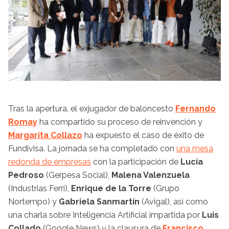
Tras la apertura, el exjugador de baloncesto
Fernando
Romay
ha compartido su proceso de reinvención y
Margarita Collazo
ha expuesto el caso de éxito de
Fundivisa. La jornada se ha completado con
una mesa
redonda de empresas
con la participación de
Lucía
Pedroso
(Gerpesa Social),
Malena Valenzuela
(Industrias Ferri),
Enrique de la Torre
(Grupo
Nortempo) y
Gabriela Sanmartín
(Avigal), así como
una charla sobre Inteligencia Artificial impartida por
Luis
Collado
(Google News) y la clausura de
Francisco