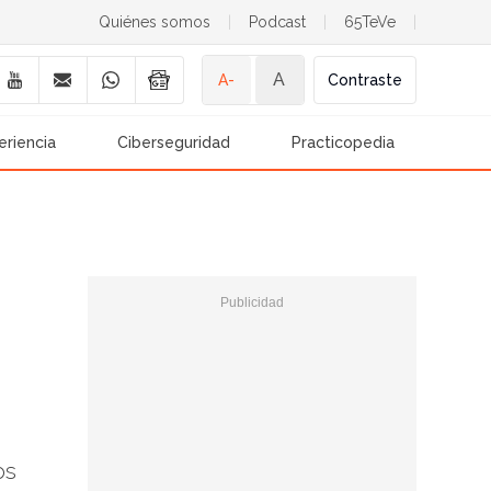
Quiénes somos
|
Podcast
|
65TeVe
|
A
A-
Contraste
eriencia
Ciberseguridad
Practicopedia
os