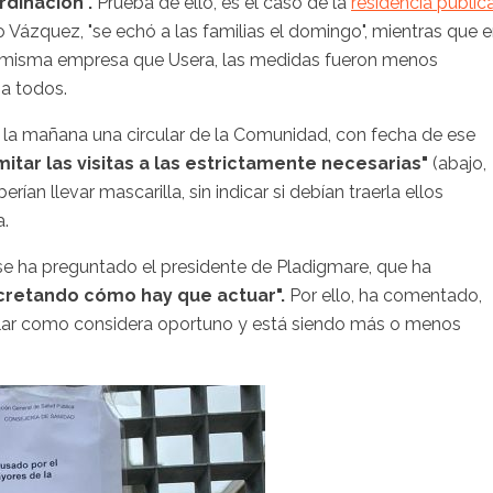
rdinación".
Prueba de ello, es el caso de la
residencia públic
 Vázquez, "se echó a las familias el domingo", mientras que 
 la misma empresa que Usera, las medidas fueron menos
 a todos.
r la mañana una circular de la Comunidad, con fecha de ese
imitar las visitas a las estrictamente necesarias"
(abajo,
erían llevar mascarilla, sin indicar si debían traerla ellos
a.
, se ha preguntado el presidente de Pladigmare, que ha
retando cómo hay que actuar".
Por ello, ha comentado,
rcular como considera oportuno y está siendo más o menos