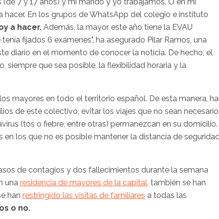
 (de 7 y 17 años) y mi marido y yo trabajamos. O en mi
 hacer. En los grupos de WhatsApp del colegio e instituto
oy a hacer.
Además, la mayor este año tiene la EVAU
 tenía fijados 6 exámenes", ha asegurado Pilar Ramos, una
 diario en el momento de conocer la noticia. De hecho, el
 siempre que sea posible, la flexibilidad horaria y la
s mayores en todo el territorio español. De esta manera, h
os de este colectivo, evitar los viajes que no sean necesario
irus (tos o fiebre, entre otras) permanezcan en su domicilio.
s en los que no es posible mantener la distancia de segurida
 casos de contagios y dos fallecimientos durante la semana
n una
residencia de mayores de la capital,
también se han
se han
restringido las visitas de familiares
a todas las
os o no.