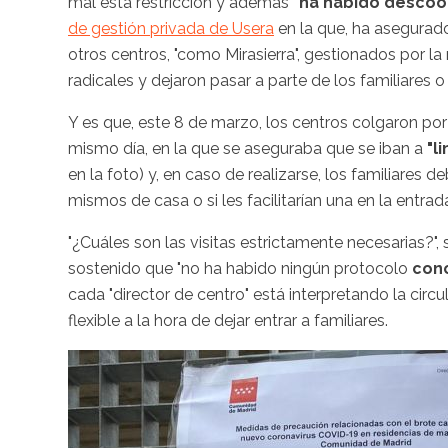
mal esta restricción y además
"ha habido descoo
de gestión privada de Usera
en la que, ha asegurado
otros centros, "como Mirasierra", gestionados por
radicales y dejaron pasar a parte de los familiares o
Y es que, este 8 de marzo, los centros colgaron po
mismo día, en la que se aseguraba que se iban a
"l
en la foto) y, en caso de realizarse, los familiares deb
mismos de casa o si les facilitarían una en la entrad
"¿Cuáles son las visitas estrictamente necesarias?"
sostenido que "no ha habido ningún protocolo
conc
cada "director de centro" está interpretando la ci
flexible a la hora de dejar entrar a familiares.