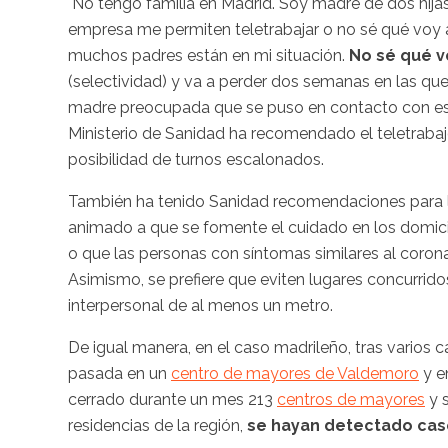
"No tengo familia en Madrid. Soy madre de dos hijas
empresa me permiten teletrabajar o no sé qué voy a
muchos padres están en mi situación.
No sé qué v
(selectividad) y va a perder dos semanas en las que
madre preocupada que se puso en contacto con este
Ministerio de Sanidad ha recomendado el teletrabajo,
posibilidad de turnos escalonados.
También ha tenido Sanidad recomendaciones para lo
animado a que se fomente el cuidado en los domicili
o que las personas con síntomas similares al coronav
Asimismo, se prefiere que eviten lugares concurrido
interpersonal de al menos un metro.
De igual manera, en el caso madrileño, tras varios
pasada en un
centro de mayores de Valdemoro
y e
cerrado durante un mes 213
centros de mayores
y 
residencias de la región,
se hayan detectado cas