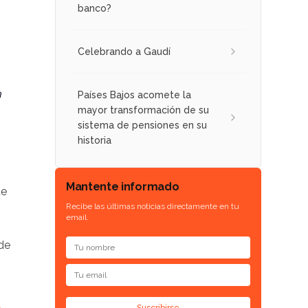
banco?
Celebrando a Gaudí
a
Países Bajos acomete la
mayor transformación de su
sistema de pensiones en su
historia
Mantente informado
de
Recibe las últimas noticias directamente en tu
email.
de