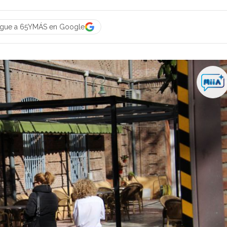
igue a 65YMÁS en Google