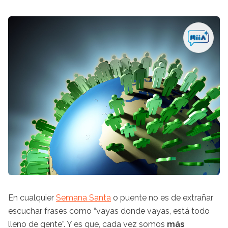
En cualquier
Semana Santa
o puente no es de extrañar
escuchar frases como “vayas donde vayas, está todo
lleno de gente”. Y es que, cada vez somos
más