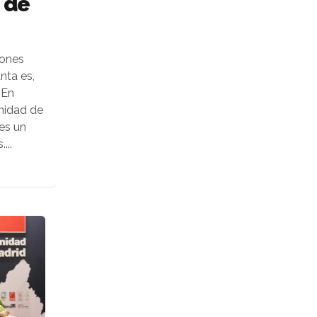
 de
iones
nta es,
 En
nidad de
 es un
...