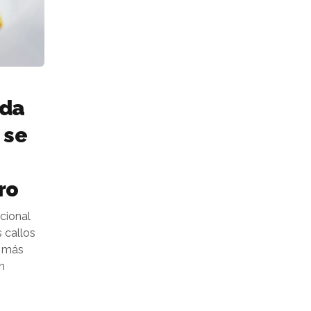
oda
 se
ro
icional
 callos
s más
n