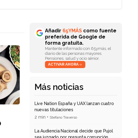
Añadir
65YMÁS
como fuente
preferida de Google de
forma gratuita.
Mantente informado con 65ymás, el
diario de las personas mayores.
Pensiones, salud y ocio sénior.
ACTIVAR AHORA
Más noticias
Live Nation España y UAX lanzan cuatro
nuevas titulaciones
2 min •
Stefano Traverso
o
La Audiencia Nacional decide que Pujol
sea juzgado por presunta corrupción,