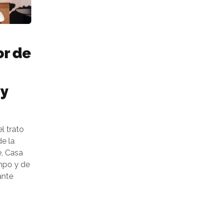
or de
:
 y
l trato
de la
e, Casa
ampo y de