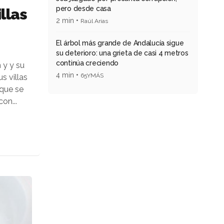
pero desde casa
llas
2 min •
Raúl Arias
El árbol más grande de Andalucía sigue
su deterioro: una grieta de casi 4 metros
continúa creciendo
 y y su
4 min •
65YMÁS
s villas
 que se
on...