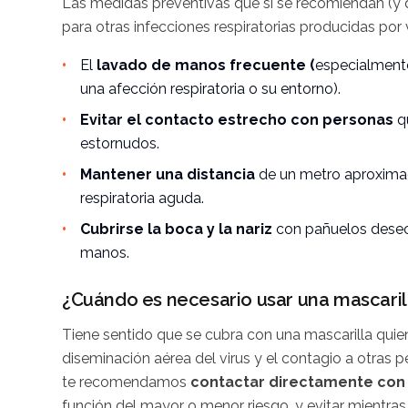
Las medidas preventivas que sí se recomiendan (y 
para otras infecciones respiratorias producidas por v
El
lavado de manos frecuente (
especialment
una afección respiratoria o su entorno).
Evitar el contacto estrecho con personas
q
estornudos.
Mantener una distancia
de un metro aproxima
respiratoria aguda.
Cubrirse la boca y la nariz
con pañuelos desech
manos.
¿Cuándo es necesario usar una mascaril
Tiene sentido que se cubra con una mascarilla quien
diseminación aérea del virus y el contagio a otras p
te recomendamos
contactar directamente con 
función del mayor o menor riesgo, y evitar mientras