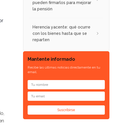
pueden firmarlos para mejorar
la pensión
or
Herencia yacente: qué ocurre
con los bienes hasta que se
reparten
Mantente informado
Recibe las últimas noticias directamente en tu
email.
Suscribirse
do,
en