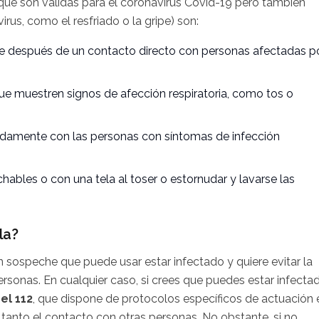
que son válidas para el coronavirus Covid-19 pero también
irus, como el resfriado o la gripe) son:
e después de un contacto directo con personas afectadas p
ue muestren signos de afección respiratoria, como tos o
damente con las personas con síntomas de infección
ables o con una tela al toser o estornudar y lavarse las
la?
 sospeche que puede usar estar infectado y quiere evitar la
ersonas. En cualquier caso, si crees que puedes estar infecta
el 112
, que dispone de protocolos específicos de actuación 
 tanto el contacto con otras personas. No obstante, si no